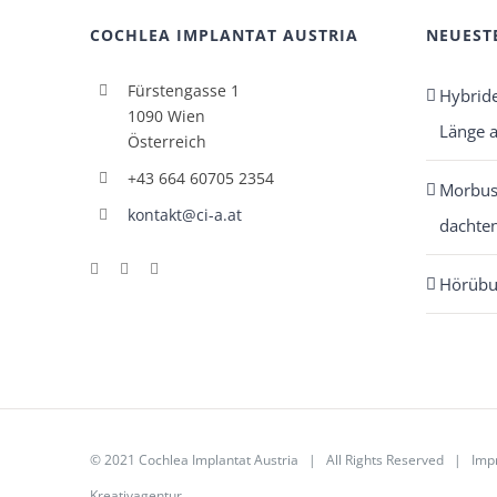
COCHLEA IMPLANTAT AUSTRIA
NEUEST
Fürstengasse 1
Hybrid
1090 Wien
Länge 
Österreich
+43 664 60705 2354
Morbus 
kontakt@ci-a.at
dachten
Hörübu
© 2021 Cochlea Implantat Austria | All Rights Reserved |
Imp
Kreativagentur