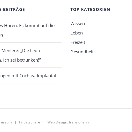
E BEITRÄGE
TOP KATEGORIEN
Wissen
es Hören: Es kommt auf die
Leben
an
Freizeit
Menière: „Die Leute
Gesundheit
, ich sei betrunken!“
ngen mit Cochlea-Implantat
ressum
|
Privatsphäre
|
Web Design
:
franzjohann