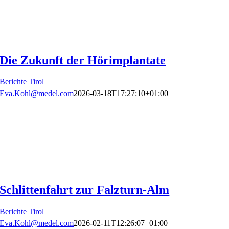
Die Zukunft der Hörimplantate
Berichte Tirol
Eva.Kohl@medel.com
2026-03-18T17:27:10+01:00
Schlittenfahrt zur Falzturn-Alm
Berichte Tirol
Eva.Kohl@medel.com
2026-02-11T12:26:07+01:00