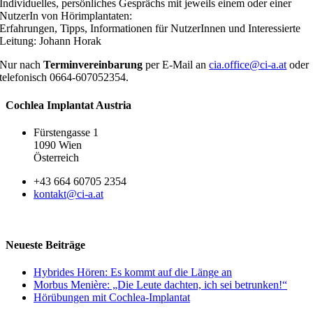
Individuelles, persönliches Gesprächs mit jeweils einem oder einer
NutzerIn von Hörimplantaten:
Erfahrungen, Tipps, Informationen für NutzerInnen und Interessierte
Leitung: Johann Horak
Nur nach
Terminvereinbarung
per E-Mail an
cia.office@ci-a.at
oder
telefonisch 0664-607052354.
Cochlea Implantat Austria
Fürstengasse 1
1090 Wien
Österreich
+43 664 60705 2354
kontakt@ci-a.at
Neueste Beiträge
Hybrides Hören: Es kommt auf die Länge an
Morbus Menière: „Die Leute dachten, ich sei betrunken!“
Hörübungen mit Cochlea-Implantat