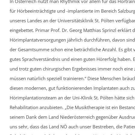
In Österreich nützt man Rhythmik vor allem für das Hörtrain
für Hörbeeinträchtigte und -implantierte im Bereich Salzbur
unseres Landes an der Universitätsklinik St. Pölten verfügba
eingebettet. Primar Prof. Dr. Georg Matthias Sprinzl erklärt d
Hörimplantatversorgungen jährlich durchführen, davon sind 
der Gesamtsumme schon eine beträchtliche Anzahl. Es gibt vi
gutes Sprachverständnis und einen guten Hörerfolg haben. Es
und trotz guten chirurgischen Ergebnisses immer noch eine
müssen natürlich speziell trainieren.“ Diese Menschen bräuc
diesen modernen, gut funktionierenden Implantaten auch z
Hörimplantationsteam an der Uni-Klinik St. Pölten hätte sic
Rehabilitation anzubieten. „Die Musiktherapie ist ein Bestand
seinem Dank dem Land Niederösterreich gegenüber Ausdruck
uns sehr, dass das Land NÖ auch unser Bestreben, die Patien