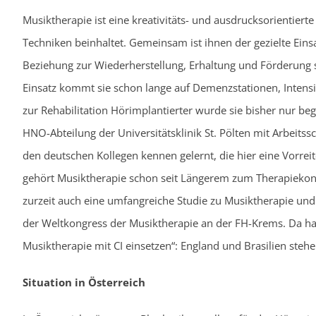
Musiktherapie ist eine kreativitäts- und ausdrucksorientier
Techniken beinhaltet. Gemeinsam ist ihnen der gezielte Einsa
Beziehung zur Wiederherstellung, Erhaltung und Förderung s
Einsatz kommt sie schon lange auf Demenzstationen, Intensi
zur Rehabilitation Hörimplantierter wurde sie bisher nur beg
HNO-Abteilung der Universitätsklinik St. Pölten mit Arbeits
den deutschen Kollegen kennen gelernt, die hier eine Vorrei
gehört Musiktherapie schon seit Längerem zum Therapiekonz
zurzeit auch eine umfangreiche Studie zu Musiktherapie und
der Weltkongress der Musiktherapie an der FH-Krems. Da h
Musiktherapie mit CI einsetzen“: England und Brasilien steh
Situation in Österreich