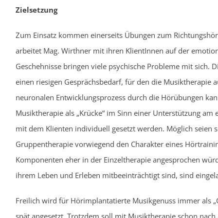
Zielsetzung
Zum Einsatz kommen einerseits Übungen zum Richtungshören 
arbeitet Mag. Wirthner mit ihren KlientInnen auf der emoti
Geschehnisse bringen viele psychische Probleme mit sich. D
einen riesigen Gesprächsbedarf, für den die Musiktherapie
neuronalen Entwicklungsprozess durch die Hörübungen kann d
Musiktherapie als „Krücke“ im Sinn einer Unterstützung am 
mit dem Klienten individuell gesetzt werden. Möglich seien 
Gruppentherapie vorwiegend den Charakter eines Hörtraini
Komponenten eher in der Einzeltherapie angesprochen würde
ihrem Leben und Erleben mitbeeinträchtigt sind, sind eingel
Freilich wird für Hörimplantatierte Musikgenuss immer als „
spät angesetzt. Trotzdem soll mit Musiktherapie schon nach