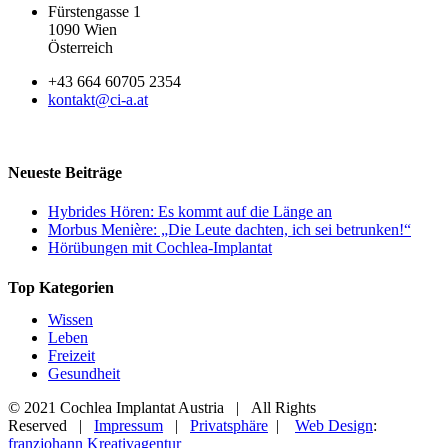
Fürstengasse 1
1090 Wien
Österreich
+43 664 60705 2354
kontakt@ci-a.at
Neueste Beiträge
Hybrides Hören: Es kommt auf die Länge an
Morbus Menière: „Die Leute dachten, ich sei betrunken!“
Hörübungen mit Cochlea-Implantat
Top Kategorien
Wissen
Leben
Freizeit
Gesundheit
© 2021 Cochlea Implantat Austria | All Rights
Reserved |
Impressum
|
Privatsphäre
|
Web Design
:
franzjohann Kreativagentur