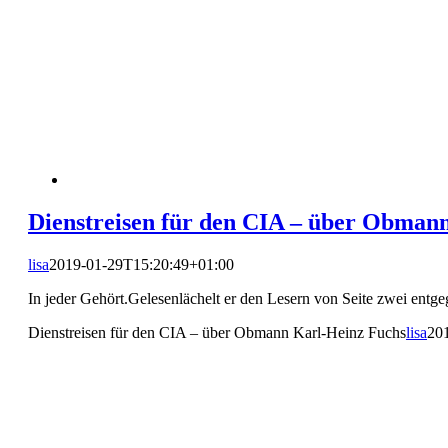
Dienstreisen für den CIA – über Obman
lisa
2019-01-29T15:20:49+01:00
In jeder Gehört.Gelesenlächelt er den Lesern von Seite zwei entg
Dienstreisen für den CIA – über Obmann Karl-Heinz Fuchs
lisa
20