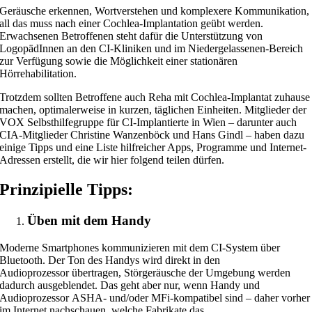
Geräusche erkennen, Wortverstehen und komplexere Kommunikation,
all das muss nach einer Cochlea-Implantation geübt werden.
Erwachsenen Betroffenen steht dafür die Unterstützung von
LogopädInnen an den CI-Kliniken und im Niedergelassenen-Bereich
zur Verfügung sowie die Möglichkeit einer stationären
Hörrehabilitation.
Trotzdem sollten Betroffene auch Reha mit Cochlea-Implantat zuhause
machen, optimalerweise in kurzen, täglichen Einheiten. Mitglieder der
VOX Selbsthilfegruppe für CI-Implantierte in Wien – darunter auch
CIA-Mitglieder Christine Wanzenböck und Hans Gindl – haben dazu
einige Tipps und eine Liste hilfreicher Apps, Programme und Internet-
Adressen erstellt, die wir hier folgend teilen dürfen.
Prinzipielle Tipps:
Üben mit dem Handy
Moderne Smartphones kommunizieren mit dem CI-System über
Bluetooth. Der Ton des Handys wird direkt in den
Audioprozessor übertragen, Störgeräusche der Umgebung werden
dadurch ausgeblendet. Das geht aber nur, wenn Handy und
Audioprozessor ASHA- und/oder MFi-kompatibel sind – daher vorher
im Internet nachschauen, welche Fabrikate das