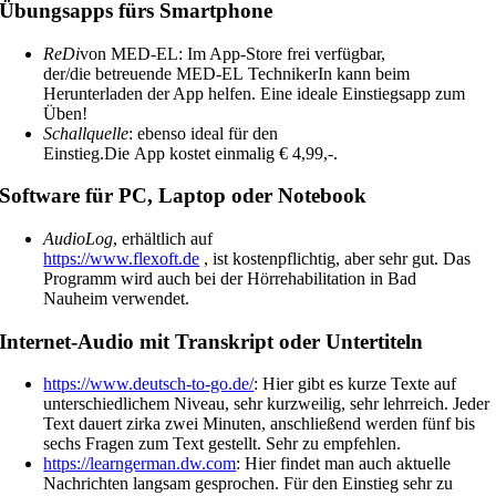
Übungsapps fürs Smartphone
ReDi
von MED-EL: Im App-Store frei verfügbar,
der/die betreuende MED-EL TechnikerIn kann beim
Herunterladen der App helfen. Eine ideale Einstiegsapp zum
Üben!
Schallquelle
: ebenso ideal für den
Einstieg.Die App kostet einmalig € 4,99,-.
Software für PC, Laptop oder Notebook
AudioLog
, erhältlich auf
https://www.flexoft.de
, ist kostenpflichtig, aber sehr gut. Das
Programm wird auch bei der Hörrehabilitation in Bad
Nauheim verwendet.
I
nternet-Audio mit Transkript oder Untertiteln
https://www.deutsch-to-go.de/
: Hier gibt es kurze Texte auf
unterschiedlichem Niveau, sehr kurzweilig, sehr lehrreich. Jeder
Text dauert zirka zwei Minuten, anschließend werden fünf bis
sechs Fragen zum Text gestellt. Sehr zu empfehlen.
https://learngerman.dw.com
: Hier findet man auch aktuelle
Nachrichten langsam gesprochen. Für den Einstieg sehr zu