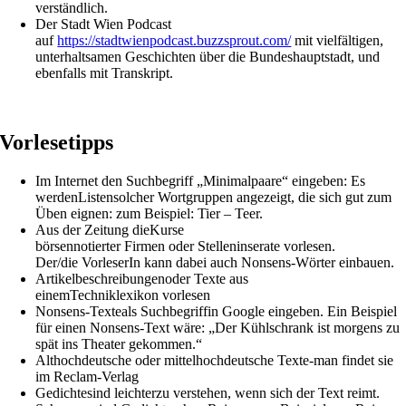
verständlich.
Der Stadt Wien Podcast
auf
https://stadtwienpodcast.buzzsprout.com/
mit vielfältigen,
unterhaltsamen Geschichten über die Bundeshauptstadt, und
ebenfalls mit Transkript.
Vorlesetipps
Im Internet den Suchbegriff „Minimalpaare“ eingeben: Es
werdenListensolcher Wortgruppen angezeigt, die sich gut zum
Üben eignen: zum Beispiel: Tier – Teer.
Aus der Zeitung dieKurse
börsennotierter Firmen oder Stelleninserate vorlesen.
Der/die VorleserIn kann dabei auch Nonsens-Wörter einbauen.
Artikelbeschreibungenoder Texte aus
einemTechniklexikon vorlesen
Nonsens-Texteals Suchbegriffin Google eingeben. Ein Beispiel
für einen Nonsens-Text wäre: „Der Kühlschrank ist morgens zu
spät ins Theater gekommen.“
Althochdeutsche oder mittelhochdeutsche Texte-man findet sie
im Reclam-Verlag
Gedichtesind leichterzu verstehen, wenn sich der Text reimt.