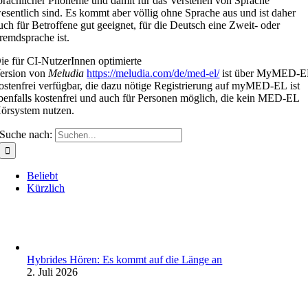
prachlicher Phoneme und damit für das Verstehen von Sprache
esentlich sind. Es kommt aber völlig ohne Sprache aus und ist daher
uch für Betroffene gut geeignet, für die Deutsch eine Zweit- oder
remdsprache ist.
ie für CI-NutzerInnen optimierte
ersion von
Meludia
https://meludia.com/de/med-el/
ist über MyMED-E
ostenfrei verfügbar, die dazu nötige Registrierung auf myMED-EL ist
benfalls kostenfrei und auch für Personen möglich, die kein MED-EL
örsystem nutzen.
Suche nach:
Beliebt
Kürzlich
Hybrides Hören: Es kommt auf die Länge an
2. Juli 2026