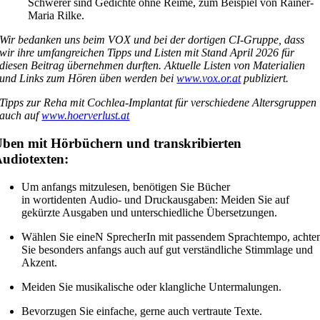
Schwerer sind Gedichte ohne Reime, zum Beispiel von Rainer-
Maria Rilke.
Wir bedanken uns beim VOX und bei der dortigen CI-Gruppe, dass
wir ihre umfangreichen Tipps und Listen mit Stand April 2026 für
diesen Beitrag übernehmen durften. Aktuelle Listen von Materialien
und Links zum Hören üben werden bei
www.vox.or.at
publiziert.
Tipps zur Reha mit Cochlea-Implantat für verschiedene Altersgruppen
auch auf
www.hoerverlust.at
ben mit Hörbüchern und transkribierten
udiotexten:
Um anfangs mitzulesen, benötigen Sie Bücher
in wortidenten Audio- und Druckausgaben: Meiden Sie auf
gekürzte Ausgaben und unterschiedliche Übersetzungen.
Wählen Sie eineN SprecherIn mit passendem Sprachtempo, achte
Sie besonders anfangs auch auf gut verständliche Stimmlage und
Akzent.
Meiden Sie musikalische oder klangliche Untermalungen.
Bevorzugen Sie einfache, gerne auch vertraute Texte.