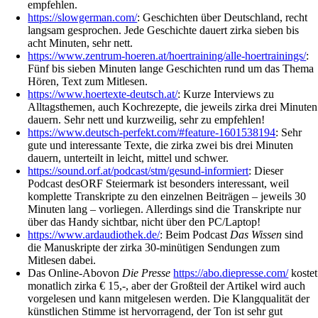
empfehlen.
https://slowgerman.com/
: Geschichten über Deutschland, recht
langsam gesprochen. Jede Geschichte dauert zirka sieben bis
acht Minuten, sehr nett.
https://www.zentrum-hoeren.at/hoertraining/alle-hoertrainings/
:
Fünf bis sieben Minuten lange Geschichten rund um das Thema
Hören, Text zum Mitlesen.
https://www.hoertexte-deutsch.at/
: Kurze Interviews zu
Alltagsthemen, auch Kochrezepte, die jeweils zirka drei Minuten
dauern. Sehr nett und kurzweilig, sehr zu empfehlen!
https://www.deutsch-perfekt.com/#feature-1601538194
: Sehr
gute und interessante Texte, die zirka zwei bis drei Minuten
dauern, unterteilt in leicht, mittel und schwer.
https://sound.orf.at/podcast/stm/gesund-informiert
: Dieser
Podcast desORF Steiermark ist besonders interessant, weil
komplette Transkripte zu den einzelnen Beiträgen – jeweils 30
Minuten lang – vorliegen. Allerdings sind die Transkripte nur
über das Handy sichtbar, nicht über den PC/Laptop!
https://www.ardaudiothek.de/
: Beim Podcast
Das Wissen
sind
die Manuskripte der zirka 30-minütigen Sendungen zum
Mitlesen dabei.
Das Online-Abovon
Die Presse
https://abo.diepresse.com/
kostet
monatlich zirka € 15,-, aber der Großteil der Artikel wird auch
vorgelesen und kann mitgelesen werden. Die Klangqualität der
künstlichen Stimme ist hervorragend, der Ton ist sehr gut