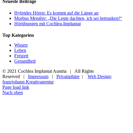
Neueste Beiträge
Hybrides Hören: Es kommt auf die Länge an
Morbus Menière: „Die Leute dachten, ich sei betrunken!“
Hörübungen mit Cochlea-Implantat
Top Kategorien
Wissen
Leben
Freizeit
Gesundheit
© 2021 Cochlea Implantat Austria | All Rights
Reserved |
Impressum
|
Privatsphäre
|
Web Design
:
franzjohann Kreativagentur
Page load link
Nach oben