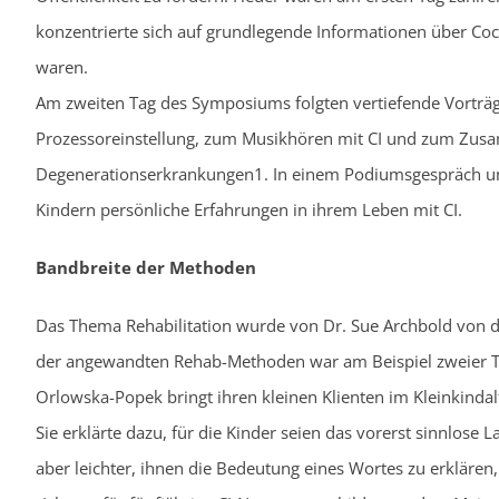
konzentrierte sich auf grundlegende Informationen über Coch
waren.
Am zweiten Tag des Symposiums folgten vertiefende Vorträge
Prozessoreinstellung, zum Musikhören mit CI und zum Zus
Degenerationserkrankungen1. In einem Podiumsgespräch und 
Kindern persönliche Erfahrungen in ihrem Leben mit CI.
Bandbreite der Methoden
Das Thema Rehabilitation wurde von Dr. Sue Archbold von de
der angewandten Rehab-Methoden war am Beispiel zweier Th
Orlowska-Popek bringt ihren kleinen Klienten im Kleinkindal
Sie erklärte dazu, für die Kinder seien das vorerst sinnlose L
aber leichter, ihnen die Bedeutung eines Wortes zu erklären