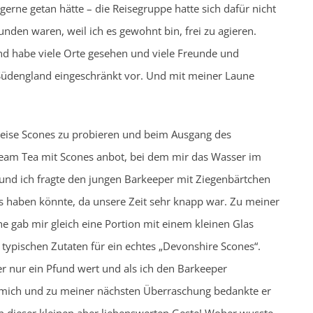
erne getan hätte – die Reisegruppe hatte sich dafür nicht
nden waren, weil ich es gewohnt bin, frei zu agieren.
 und habe viele Orte gesehen und viele Freunde und
Südengland eingeschränkt vor. Und mit meiner Laune
speise Scones zu probieren und beim Ausgang des
Cream Tea mit Scones anbot, bei dem mir das Wasser im
und ich fragte den jungen Barkeeper mit Ziegenbärtchen
es haben könnte, da unsere Zeit sehr knapp war. Zu meiner
e gab mir gleich eine Portion mit einem kleinen Glas
ypischen Zutaten für ein echtes „Devonshire Scones“.
 nur ein Pfund wert und als ich den Barkeeper
te mich und zu meiner nächsten Überraschung bedankte er