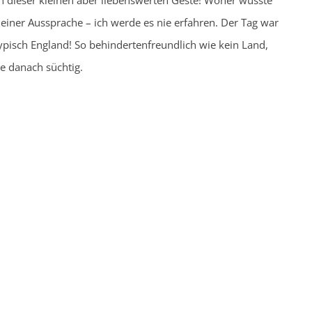
on dieser kleinen aber liebenswerten Geste! Woher wusste
einer Aussprache – ich werde es nie erfahren. Der Tag war
typisch England! So behindertenfreundlich wie kein Land,
e danach süchtig.