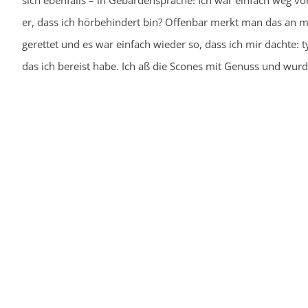
sich ebenfalls – in Gebärdensprache! Ich war einfach weg v
er, dass ich hörbehindert bin? Offenbar merkt man das an m
gerettet und es war einfach wieder so, dass ich mir dachte: 
das ich bereist habe. Ich aß die Scones mit Genuss und wurd