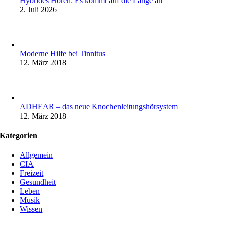
Hybrides Hören: Es kommt auf die Länge an
2. Juli 2026
Moderne Hilfe bei Tinnitus
12. März 2018
ADHEAR – das neue Knochenleitungshörsystem
12. März 2018
Kategorien
Allgemein
CIA
Freizeit
Gesundheit
Leben
Musik
Wissen