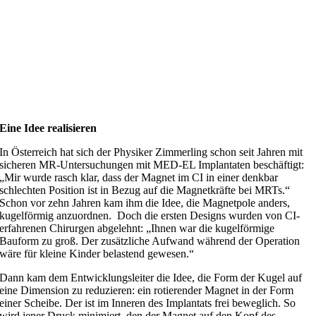
Eine Idee realisieren
In Österreich hat sich der Physiker Zimmerling schon seit Jahren mit
sicheren MR-Untersuchungen mit MED-EL Implantaten beschäftigt:
„Mir wurde rasch klar, dass der Magnet im CI in einer denkbar
schlechten Position ist in Bezug auf die Magnetkräfte bei MRTs.“
Schon vor zehn Jahren kam ihm die Idee, die Magnetpole anders,
kugelförmig anzuordnen. Doch die ersten Designs wurden von CI-
erfahrenen Chirurgen abgelehnt: „Ihnen war die kugelförmige
Bauform zu groß. Der zusätzliche Aufwand während der Operation
wäre für kleine Kinder belastend gewesen.“
Dann kam dem Entwicklungsleiter die Idee, die Form der Kugel auf
eine Dimension zu reduzieren: ein rotierender Magnet in der Form
einer Scheibe. Der ist im Inneren des Implantats frei beweglich. So
wird jener Druck minimiert, den der Magnet auf den Kopf des