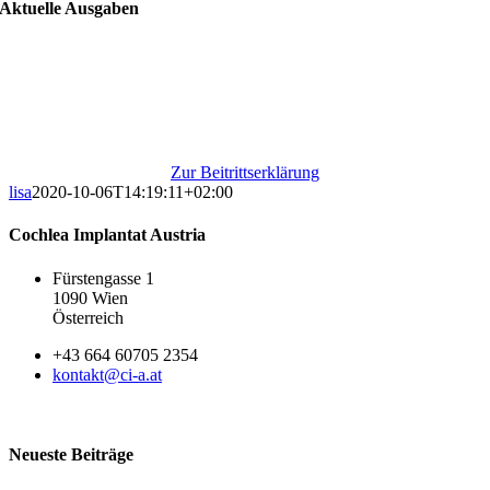
Aktuelle Ausgaben
Werden Sie jetzt Mitglied!
Werden Sie Teil unserer großen Gemeinschaft und
nutzen Sie viele Vorteile!
Zur Beitrittserklärung
lisa
2020-10-06T14:19:11+02:00
Cochlea Implantat Austria
Fürstengasse 1
1090 Wien
Österreich
+43 664 60705 2354
kontakt@ci-a.at
Neueste Beiträge