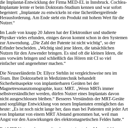
die Implantat-Entwicklung der Firma MED-EL in Innsbruck. Cochlea-
Implantate lernte er beim Doktorats-Studium kennen und war sofort
begeistert: „Implantate zu entwickeln ist eine fächerübergreifende
Herausforderung. Am Ende steht ein Produkt mit hohem Wert für die
Nutzer.“
Im Laufe von knapp 20 Jahren hat der Elektroniker und studierte
Physiker vieles erfunden, einiges davon kommt schon in den Systemen
zur Anwendung. „Die Zahl der Patente ist nicht wichtig“, so der
Erfinder bescheiden. „Wichtig sind jene Ideen, die tatsächlichen
Nutzen für den Anwender bringen. Es sind oft die kleinen Ideen, die
uns vorwärts bringen und schließlich das Hören mit CI so viel
einfacher und angenehmer machen.“
Die Neuseeländerin Dr. Ellyce Stehlin ist vergleichsweise neu im
Team. Ihre Doktorarbeit in Medizintechnik behandelt
Sicherheitsaspekte von implantierbaren Geräten bei der
Magnetresonanztomographie, kurz: MRT. „Wenn MRTs immer
selbstverständlicher werden, dürfen Nutzer eines Implantats davon
nicht ausgeschlossen bleiben.“ Besseres Verständnis der MRT-Geräte
und sorgfältige Entwicklung von neuen Implantaten ermöglichen das
heute: „Es ist noch nicht lange her, dass man bei Patienten mit jeder Art
von Implantat von einem MRT Abstand genommen hat, weil man
Angst vor den Auswirkungen des elektromagnetischen Feldes hatte.“