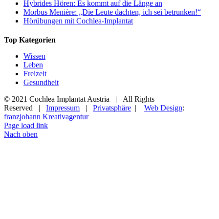
Hybrides Hören: Es kommt auf die Länge an
Morbus Menière: „Die Leute dachten, ich sei betrunken!“
Hörübungen mit Cochlea-Implantat
Top Kategorien
Wissen
Leben
Freizeit
Gesundheit
© 2021 Cochlea Implantat Austria | All Rights
Reserved |
Impressum
|
Privatsphäre
|
Web Design
:
franzjohann Kreativagentur
Page load link
Nach oben