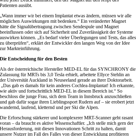
Patienten ausübt.
„Wann immer wir bei einem Implantat etwas ändern, müssen wir alle
möglichen Auswirkungen mit bedenken.“ Ein veränderter Magnet
hätte die Signalübertragung zwischen Sendespule und Magnet
beeinflussen oder sich auf Sicherheit und Zuverlässigkeit der Systeme
auswirken können. „Es bedarf vieler Überlegungen und Tests, das alle
zu überprüfen“, erklärt der Entwickler den langen Weg von der Idee
zur Markteinführung.
Die Entscheidung für den Besten
Als der österreichische Hersteller MED-EL für das SYNCHRONY die
Zulassung für MRTs bis 3,0 Tesla erhielt, arbeitete Ellyce Stehlin an
der Universität Auckland in Neuseeland gerade an ihrer Doktorarbeit.
„Das gab es damals für kein anderes Cochlea-Implantat! Ich erkannte,
wie aktiv und fortschrittlich MED-EL in diesem Bereich ist.“ So
beschloss die junge Frau, sich dem Team in Innsbruck anzuschließen
und gab dafür sogar ihren Lieblingssport Rudern auf – sie erobert jetzt
wandernd, laufend, kletternd und per Ski die Alpen.
Die Erforschung stärkerer und komplexerer MRT-Scanner geht rasant
voran – da braucht es aktive Wissenschaftler. „Ich stelle mich gern der
Herausforderung, mit diesen Innovationen Schritt zu halten, damit
unsere Nutzer im Fall des Falles von dieser Entwicklung profitieren