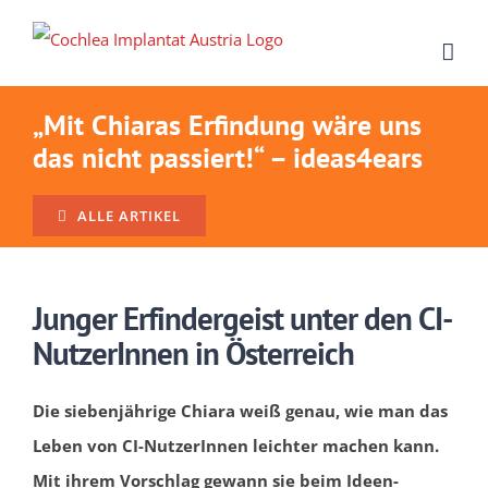
Zum
Inhalt
springen
„Mit Chiaras Erfindung wäre uns
das nicht passiert!“ – ideas4ears
ALLE ARTIKEL
Junger Erfindergeist unter den CI-
NutzerInnen in Österreich
Die siebenjährige Chiara weiß genau, wie man das
Leben von CI-NutzerInnen leichter machen kann.
Mit ihrem Vorschlag gewann sie beim Ideen-