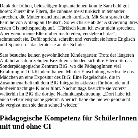
Dank der frühen, beidseitigen Implantationen konnte Sara bald gut
hören: Zuerst ihre Eltern, die zuhause meist türkisch miteinander
sprechen, die Mutter manchmal auch kurdisch. Mit Sara sprach die
Familie von Anfang an Deutsch. So wuchs sie ab der Aktivierung ihres
ersten CIs mehrsprachig auf. „Türkisch kann ich zwar nicht sprechen.
Aber wenn meine Eltern über mich reden, verstehe ich das“,
schmunzelt sie. Dafür spricht, schreibt und versteht sie heute Englisch
und Spanisch – das lernte sie an der Schule.
Sara besuchte keinen gewöhnlichen Kindergarten: Trotz der längeren
Anfahrt aus dem zehnten Bezirk entschieden sich ihre Eltern für das
Sonderpädagogische Zentrum BiG, wo die PädagogInnen viel
Erfahrung mit CI-Kindern haben. Mit der Einschulung wechselte das
Mädchen an eine Expositur des BiG: Eine Regelschule, die in
Zusammenarbeit mit dem BiG Integrationsklassen für hörende und
hörbeeinträchtigte Kinder führt. Nachmittags besuchte sie vorerst
weiterhin im BiG die dortige Nachmittagsbetreuung. „Dort habe ich
auch Gebärdensprache gelernt. Aber ich habe die nie wo gebraucht –
da vergisst man sie dann schnell wieder.“
Pädagogische Kompetenz für SchülerInnen
mit und ohne CI