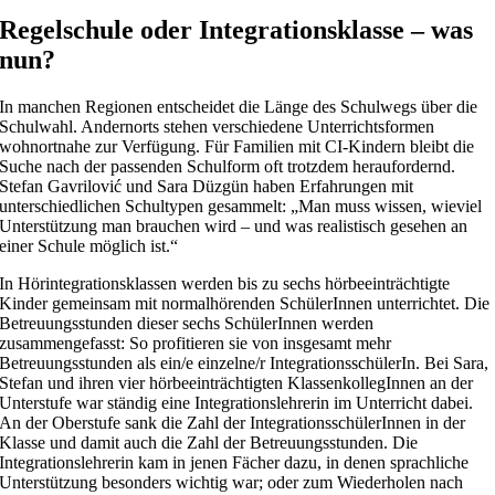
Regelschule oder Integrationsklasse – was
nun?
In manchen Regionen entscheidet die Länge des Schulwegs über die
Schulwahl. Andernorts stehen verschiedene Unterrichtsformen
wohnortnahe zur Verfügung. Für Familien mit CI-Kindern bleibt die
Suche nach der passenden Schulform oft trotzdem heraufordernd.
Stefan Gavrilović und Sara Düzgün haben Erfahrungen mit
unterschiedlichen Schultypen gesammelt: „Man muss wissen, wieviel
Unterstützung man brauchen wird – und was realistisch gesehen an
einer Schule möglich ist.“
In Hörintegrationsklassen werden bis zu sechs hörbeeinträchtigte
Kinder gemeinsam mit normalhörenden SchülerInnen unterrichtet. Die
Betreuungsstunden dieser sechs SchülerInnen werden
zusammengefasst: So profitieren sie von insgesamt mehr
Betreuungsstunden als ein/e einzelne/r IntegrationsschülerIn. Bei Sara,
Stefan und ihren vier hörbeeinträchtigten KlassenkollegInnen an der
Unterstufe war ständig eine Integrationslehrerin im Unterricht dabei.
An der Oberstufe sank die Zahl der IntegrationsschülerInnen in der
Klasse und damit auch die Zahl der Betreuungsstunden. Die
Integrationslehrerin kam in jenen Fächer dazu, in denen sprachliche
Unterstützung besonders wichtig war; oder zum Wiederholen nach