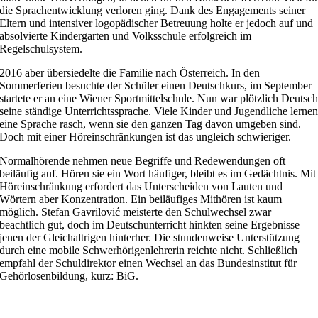
die Sprachentwicklung verloren ging. Dank des Engagements seiner
Eltern und intensiver logopädischer Betreuung holte er jedoch auf und
absolvierte Kindergarten und Volksschule erfolgreich im
Regelschulsystem.
2016 aber übersiedelte die Familie nach Österreich. In den
Sommerferien besuchte der Schüler einen Deutschkurs, im September
startete er an eine Wiener Sportmittelschule. Nun war plötzlich Deutsc
seine ständige Unterrichtssprache. Viele Kinder und Jugendliche lerne
eine Sprache rasch, wenn sie den ganzen Tag davon umgeben sind.
Doch mit einer Höreinschränkungen ist das ungleich schwieriger.
Normalhörende nehmen neue Begriffe und Redewendungen oft
beiläufig auf. Hören sie ein Wort häufiger, bleibt es im Gedächtnis. Mit
Höreinschränkung erfordert das Unterscheiden von Lauten und
Wörtern aber Konzentration. Ein beiläufiges Mithören ist kaum
möglich. Stefan Gavrilović meisterte den Schulwechsel zwar
beachtlich gut, doch im Deutschunterricht hinkten seine Ergebnisse
jenen der Gleichaltrigen hinterher. Die stundenweise Unterstützung
durch eine mobile Schwerhörigenlehrerin reichte nicht. Schließlich
empfahl der Schuldirektor einen Wechsel an das Bundesinstitut für
Gehörlosenbildung, kurz: BiG.