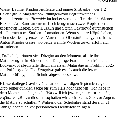
©Eva Koh
Wiese, Bäume, Kinderspielgeräte und einige Sitzbänke – der 1,2
Hektar große Margarethe-Ottillinger-Park liegt unweit des
Einkaufszentrums
Riverside
im locker verbauten Teil des 23. Wiener
Bezirks. Am Rand an einem Tisch beugen sich zwei Köpfe über einen
geöffneten Laptop. Sara Düzgün und Stefan Gavrilović durchsuchen
das Internet nach Studieninformationen. Wenn sie ihre Köpfe heben,
sehen sie die angrenzenden Mauern des Oberstufenrealgymnasiums
Anton-Krieger-Gasse, wo beide wenige Wochen zuvor erfolgreich
maturierten.
„Endlich!“, erinnert sich Düzgün an den Moment, als sie ihr
Maturazeugnis in Händen hielt. Die junge Frau mit dem fröhlichen
Lockenkopf absolvierte gleich am ersten Maturatag im Frühling 2025
alle Prüfungsteile. Die Zeugnisse gab es, als auch die letzte
Maturaprüfung an der Schule abgeschlossen war.
Klassenkollege Gavrilović hat an dem windigen Septembertag den
Zipp seiner dunklen Jacke bis zum Hals hochgezogen. „Ich habe in
dem Moment auch gedacht: Was will ich jetzt eigentlich machen?“,
ergänzt er. „Bis zu diesem Tag hatten wir ja ein klares Ziel vor Augen:
die Matura zu schaffen.“ Während der Schuljahre stand der nun 21-
Jährige aber auch vor persönlichen Herausforderungen.