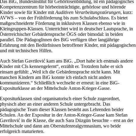
Das BiG, Bundesinstitut für Gehörlosenbildung, ist ein pädagogisches
Kompetenzzentrum für hörbeeinträchtigte, gehörlose und hörende
Kinder sowie für Kinder mit
Auditiven Verarbeitungsstörungen
, kurz:
AVWS – von der Frühförderung bis zum Schulabschluss. Es bietet
maßgeschneiderte Förderung in inklusiven Klassen ebenso wie in
Kleingruppen-Klassen. Unterrichtet wird in deutscher Lautsprache, in
Österreichischer Gebärdensprache ÖGS oder bimodal: in beiden
parallel. Die PädagogInnen des BiG verfügen über langjährige
Erfahrung mit den Bedürfnissen betroffener Kinder, mit pädagogischen
und mit technischen Hilfen.
Auch Stefan Gavrilović kam ans BiG. „Dort habe ich erstmals andere
Kinder mit CIs kennengelernt“, erzählt er. Trotzdem habe er sich
einsam gefühlt: „Weil ich die Gebärdensprache nicht kann. Mit
manchen Kindern am BiG konnte ich einfach nicht anders
kommunizieren.“ Schließlich wechselte er erneut: in eine BiG-
Expositurklasse an der Mittelschule Anton-Krieger-Gasse.
Expositurklassen sind organisatorisch einer Schule zugeordnet,
physisch aber an einer anderen Schule untergebracht. Das
pädagogische Team dieser Klassen besteht aus Lehrenden beider
Schulen. An der Expositur in der Anton-Krieger-Gasse kam Stefan
Gavrilović in die Klasse, die auch Sara Düzgün besuchte – erst an der
Mittelschule und dann am Oberstufenrealgymnasium, wo beide
erfolgreich maturierten.