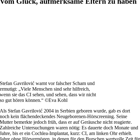
Vom Glück, aufmerksame Eltern zu haben
Stefan Gavrilović warnt vor falscher Scham und
ermutigt: „Viele Menschen sind sehr hilfreich,
wenn sie das CI sehen, und sehen, dass wir nicht
so gut hören können.“ ©Eva Kohl
Als Stefan Gavrilović 2004 in Serbien geboren wurde, gab es dort
noch kein flächendeckendes Neugeborenen-Hörscreening. Seine
Mutter bemerkte jedoch früh, dass er auf Geräusche nicht reagierte.
Zahlreiche Untersuchungen waren nötig: Es dauerte doch Monate und
Jahre, bis er ein Cochlea-Implantat, kurz: CI, am linken Ohr erhielt.
Jahre ohne Hörvermögen, in denen für den Burschen wertvolle Zeit fü