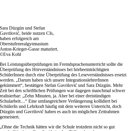
Sara Düzgün und Stefan
Gavrilović, beide nutzen CIs,
haben erfolgreich am
Oberstufenrealgymnasium
Anton-Krieger-Gasse maturiert.
©Eva Kohl
Bei Leistungsüberprüfungen im Fremdsprachenunterricht sollte die
Überprüfung des Hörverständnisses bei hörbeeinträchtigten
SchülerInnen durch eine Überprüfung des Leseverständnisses ersetzt
werden. „Darum haben sich unsere IntegrationslehrerInnen
gekümmert“, bestätigen Stefan Gavrilović und Sara Düzgün. Mehr
Zeit bei den schriftlichen Prüfungen war dagegen manchmal schwer
realisierbar: „Zehn Minuten, ja. Aber bei einer dreistündigen
Schularbeit…“ Eine umfangreichere Verlängerung kollidiert bei
SchülerIn und Lehrkraft häufig mit dem weiteren Unterricht, doch
Düzgün und Gavrilović haben es auch im möglichen Zeitrahmen
gemeistert.
„Ohne die Technik hätten wir die Schule trotzdem nicht so gut