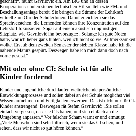
geschafft“, räumt Gavrilović ein. Am BiG und an dessen
Kooperationsschulen stehen technischen Hilfsmitteln wie FM- und
Beschallungsanlage bereit. Sie bringen die Stimme der Lehrkraft
virtuell zum Ohr der SchülerInnen. Damit erleichtern sie das
Sprachverstehen, die Lernenden können ihre Konzentration auf den
Lehrstoff fokussieren. Sogar auf einem akustisch ungünstigen
Sitzplatz, wie Gavrilović ihn bevorzugte: „Solange ich gute Noten
hatte, war ich lieber ganz hinten, weil ich nicht so viel Aufmerksamkeit
wollte. Erst ab dem zweiten Semester der siebten Klasse habe ich die
nahende Matura gespürt. Deswegen habe ich mich dann doch nach
vorne gesetzt.“
Mit oder ohne CI: Schule ist für alle
Kinder fordernd
Kinder und Jugendliche durchlaufen weitreichende persönliche
Entwicklungsprozesse und sollen dabei an der Schule möglichst viel
Wissen aufnehmen und Fertigkeiten erwerben. Das ist nicht nur für CI-
Kinder anstrengend. Deswegen rät Stefan Gavrilović: „Sie sollen
einfach vergessen, dass sie CIs haben, und sich einfach an die
Umgebung anpassen.“ Vor falscher Scham warnt er und ermutigt:
„Viele Menschen sind sehr hilfreich, wenn sie das CI sehen, und
sehen, dass wir nicht so gut hören können.“