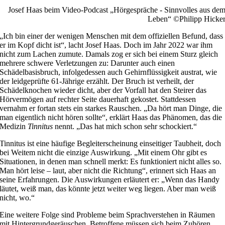
Josef Haas beim Video-Podcast „Hörgespräche - Sinnvolles aus de
Leben“ ©Philipp Hicke
„Ich bin einer der wenigen Menschen mit dem offiziellen Befund, dass
er im Kopf dicht ist“, lacht Josef Haas. Doch im Jahr 2022 war ihm
nicht zum Lachen zumute. Damals zog er sich bei einem Sturz gleich
mehrere schwere Verletzungen zu: Darunter auch einen
Schädelbasisbruch, infolgedessen auch Gehirnflüssigkeit austrat, wie
der leidgeprüfte 61-Jährige erzählt. Der Bruch ist verheilt, der
Schädelknochen wieder dicht, aber der Vorfall hat den Steirer das
Hörvermögen auf rechter Seite dauerhaft gekostet. Stattdessen
vernahm er fortan stets ein starkes Rauschen. „Da hört man Dinge, die
man eigentlich nicht hören sollte“, erklärt Haas das Phänomen, das die
Medizin
Tinnitus
nennt. „Das hat mich schon sehr schockiert.“
Tinnitus ist eine häufige Begleiterscheinung einseitiger Taubheit, doch
bei Weitem nicht die einzige Auswirkung. „Mit einem Ohr gibt es
Situationen, in denen man schnell merkt: Es funktioniert nicht alles so.
Man hört leise – laut, aber nicht die Richtung“, erinnert sich Haas an
seine Erfahrungen. Die Auswirkungen erläutert er: „Wenn das Handy
läutet, weiß man, das könnte jetzt weiter weg liegen. Aber man weiß
nicht, wo.“
Eine weitere Folge sind Probleme beim Sprachverstehen in Räumen
mit Hintergrundgeräuschen. Betroffene müssen sich beim Zuhören