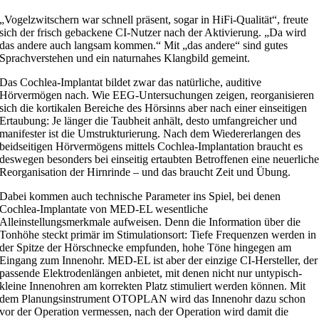
„Vogelzwitschern war schnell präsent, sogar in HiFi-Qualität“, freute
sich der frisch gebackene CI-Nutzer nach der Aktivierung. „Da wird
das andere auch langsam kommen.“ Mit „das andere“ sind gutes
Sprachverstehen und ein naturnahes Klangbild gemeint.
Das Cochlea-Implantat bildet zwar das natürliche, auditive
Hörvermögen nach. Wie EEG-Untersuchungen zeigen, reorganisieren
sich die kortikalen Bereiche des Hörsinns aber nach einer einseitigen
Ertaubung: Je länger die Taubheit anhält, desto umfangreicher und
manifester ist die Umstrukturierung. Nach dem Wiedererlangen des
beidseitigen Hörvermögens mittels Cochlea-Implantation braucht es
deswegen besonders bei einseitig ertaubten Betroffenen eine neuerlich
Reorganisation der Hirnrinde – und das braucht Zeit und Übung.
Dabei kommen auch technische Parameter ins Spiel, bei denen
Cochlea-Implantate von MED-EL wesentliche
Alleinstellungsmerkmale aufweisen. Denn die Information über die
Tonhöhe steckt primär im Stimulationsort: Tiefe Frequenzen werden in
der Spitze der Hörschnecke empfunden, hohe Töne hingegen am
Eingang zum Innenohr. MED-EL ist aber der einzige CI-Hersteller, der
passende Elektrodenlängen anbietet, mit denen nicht nur untypisch-
kleine Innenohren am korrekten Platz stimuliert werden können. Mit
dem Planungsinstrument OTOPLAN wird das Innenohr dazu schon
vor der Operation vermessen, nach der Operation wird damit die