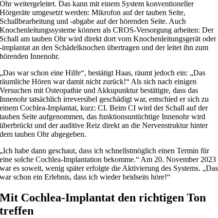
Ohr weitergeleitet. Das kann mit einem System konventioneller
Hörgeräte umgesetzt werden: Mikrofon auf der tauben Seite,
Schallbearbeitung und -abgabe auf der hörenden Seite. Auch
Knochenleitungssysteme können als CROS-Versorgung arbeiten: Der
Schall am tauben Ohr wird direkt dort vom Knochenleitungsgerät oder
-implantat an den Schädelknochen übertragen und der leitet ihn zum
hörenden Innenohr.
„Das war schon eine Hilfe“, bestätigt Haas, räumt jedoch ein: „Das
räumliche Hören war damit nicht zurück!“ Als sich nach einigen
Versuchen mit Osteopathie und Akkupunktur bestätigte, dass das
Innenohr tatsächlich irreversibel geschädigt war, entschied er sich zu
einem Cochlea-Implantat, kurz: CI. Beim CI wird der Schall auf der
tauben Seite aufgenommen, das funktionsuntüchtige Innenohr wird
überbrückt und der auditive Reiz direkt an die Nervenstruktur hinter
dem tauben Ohr abgegeben.
„Ich habe dann geschaut, dass ich schnellstmöglich einen Termin für
eine solche Cochlea-Implantation bekomme.“ Am 20. November 2023
war es soweit, wenig später erfolgte die Aktivierung des Systems. „Da
war schon ein Erlebnis, dass ich wieder beidseits höre!“
Mit Cochlea-Implantat den richtigen Ton
treffen