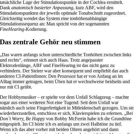
tatsächliche Lage der Stimulationspunkte in der Cochlea ermittelt.
Dank
anatomisch basierter Anpassung
, kurz ABF, wird den
Stimulationspunkten der jeweils optimale Tonabschnitt zugeordnet.
Gleichzeitig wendet das System eine tonhöhenabhängige
Stimulationssequenz an: Man spricht von der sogenannten
FineHearing
-Kodierung.
Das zentrale Gehör neu stimmen
„Das waren anfangs schon unterschiedliche Tonhöhen zwischen links
und rechts“, erinnert sich auch Haas. Trotz angepasster
Elektrodenlänge, ABF und FineHearing ist das nicht ganz zu
verhindern. Der Steirer war aber konsequent und empfiehlt das auch
anderen CI-PatientInnen: Den Prozessor hat er von Anfang an im
Alltag immer getragen, beim Üben hat er wechselweise beidseits und
nur mit CI geübt.
Der Hobbymusiker – er spielte vor dem Unfall Schlagzeug – machte
sogar aus einer weiteren Not eine Tugend: Seit dem Unfall war
nämlich auch seine Fingerfertigkeit in Mitleidenschaft gezogen. Um sie
wiederherzustellen, entschloss er sich, Klavierspielen zu erlernen. „Bei
Don`t Worry, Be Happy
von Bobby McFerrin habe ich die Grundtöne
mitgespielt. Im CI hörte ich es anfangs um zwei Halbtöne zu tief.
Wenn ich das aber vorher mit beiden Ohren angehört und dann