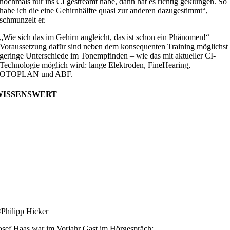
nochmals nur ins CI gestreamt habe, dann hat es richtig geklungen. So
habe ich die eine Gehirnhälfte quasi zur anderen dazugestimmt“,
schmunzelt er.
„Wie sich das im Gehirn angleicht, das ist schon ein Phänomen!“
Voraussetzung dafür sind neben dem konsequenten Training möglichst
geringe Unterschiede im Tonempfinden – wie das mit aktueller CI-
Technologie möglich wird: lange Elektroden, FineHearing,
OTOPLAN und ABF.
WISSENSWERT
Philipp Hicker
osef Haas war im Vorjahr Gast im Hörgespräch: