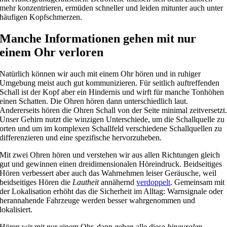
mehr konzentrieren, ermüden schneller und leiden mitunter auch unter
häufigen Kopfschmerzen.
Manche Informationen gehen mit nur
einem Ohr verloren
Natürlich können wir auch mit einem Ohr hören und in ruhiger
Umgebung meist auch gut kommunizieren. Für seitlich auftreffenden
Schall ist der Kopf aber ein Hindernis und wirft für manche Tonhöhen
einen Schatten. Die Ohren hören dann unterschiedlich laut.
Andererseits hören die Ohren Schall von der Seite minimal zeitversetzt
Unser Gehirn nutzt die winzigen Unterschiede, um die Schallquelle zu
orten und um im komplexen Schallfeld verschiedene Schallquellen zu
differenzieren und eine spezifische hervorzuheben.
Mit zwei Ohren hören und verstehen wir aus allen Richtungen gleich
gut und gewinnen einen dreidimensionalen Höreindruck. Beidseitiges
Hören verbessert aber auch das Wahrnehmen leiser Geräusche, weil
beidseitiges Hören die
Lautheit
annähernd
verdoppelt
. Gemeinsam mit
der Lokalisation erhöht das die Sicherheit im Alltag: Warnsignale oder
herannahende Fahrzeuge werden besser wahrgenommen und
lokalisiert.
Hören wir mit nur einem Ohr, dann gehen alle diese
binauralen