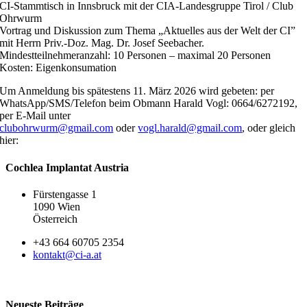
CI-Stammtisch in Innsbruck mit der CIA-Landesgruppe Tirol / Club
Ohrwurm
Vortrag und Diskussion zum Thema „Aktuelles aus der Welt der CI”
mit Herrn Priv.-Doz. Mag. Dr. Josef Seebacher.
Mindestteilnehmeranzahl: 10 Personen – maximal 20 Personen
Kosten: Eigenkonsumation
Um Anmeldung bis spätestens 11. März 2026 wird gebeten: per
WhatsApp/SMS/Telefon beim Obmann Harald Vogl: 0664/6272192,
per E-Mail unter
clubohrwurm@gmail.com
oder
vogl.harald@gmail.com
, oder gleich
hier:
Cochlea Implantat Austria
Fürstengasse 1
1090 Wien
Österreich
+43 664 60705 2354
kontakt@ci-a.at
Neueste Beiträge