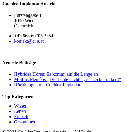
Cochlea Implantat Austria
Fürstengasse 1
1090 Wien
Österreich
+43 664 60705 2354
kontakt@ci-a.at
Neueste Beiträge
Hybrides Hören: Es kommt auf die Länge an
Morbus Menière: „Die Leute dachten, ich sei betrunken!“
Hörübungen mit Cochlea-Implantat
Top Kategorien
Wissen
Leben
Freizeit
Gesundheit
© 2021 Cochlea Implantat Austria | All Rights