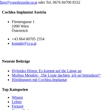
flajs@vonohrzuohr.or.at
oder Tel. 0676 84700 8332
Cochlea Implantat Austria
Fürstengasse 1
1090 Wien
Österreich
+43 664 60705 2354
kontakt@ci-a.at
Neueste Beiträge
Hybrides Hören: Es kommt auf die Länge an
Morbus Menière: „Die Leute dachten, ich sei betrunken!“
Hörübungen mit Cochlea-Implantat
Top Kategorien
Wissen
Leben
Freizeit