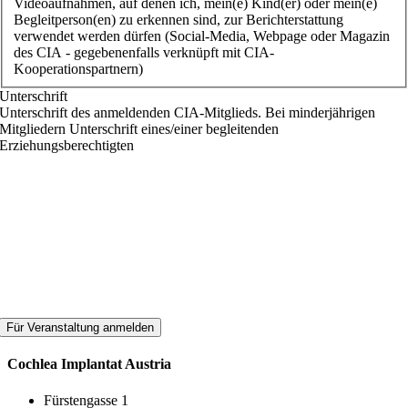
Videoaufnahmen, auf denen ich, mein(e) Kind(er) oder mein(e)
Begleitperson(en) zu erkennen sind, zur Berichterstattung
verwendet werden dürfen (Social-Media, Webpage oder Magazin
des CIA - gegebenenfalls verknüpft mit CIA-
Kooperationspartnern)
Unterschrift
Unterschrift des anmeldenden CIA-Mitglieds. Bei minderjährigen
Mitgliedern Unterschrift eines/einer begleitenden
Erziehungsberechtigten
Cochlea Implantat Austria
Fürstengasse 1