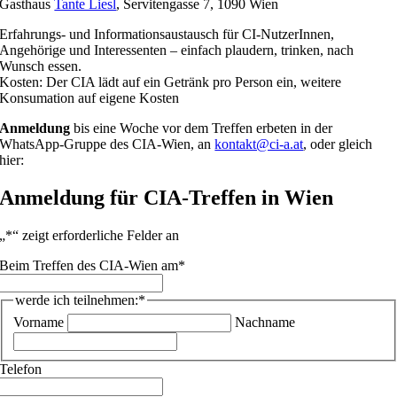
Gasthaus
Tante Liesl
, Servitengasse 7, 1090 Wien
Erfahrungs- und Informationsaustausch für CI-NutzerInnen,
Angehörige und Interessenten – einfach plaudern, trinken, nach
Wunsch essen.
Kosten: Der CIA lädt auf ein Getränk pro Person ein, weitere
Konsumation auf eigene Kosten
Anmeldung
bis eine Woche vor dem Treffen erbeten in der
WhatsApp-Gruppe des CIA-Wien, an
kontakt@ci-a.at
, oder gleich
hier:
Anmeldung für CIA-Treffen in Wien
„
*
“ zeigt erforderliche Felder an
Beim Treffen des CIA-Wien am
*
werde ich teilnehmen:
*
Vorname
Nachname
Telefon