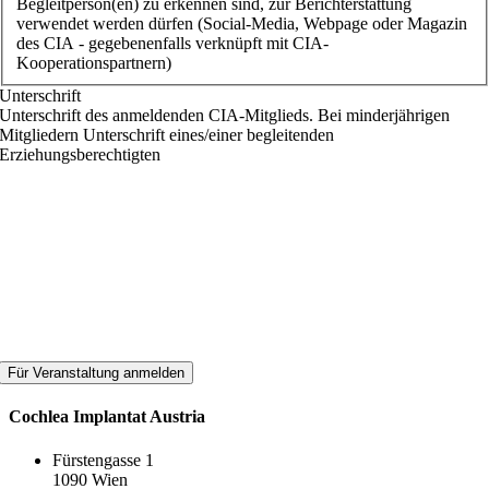
Begleitperson(en) zu erkennen sind, zur Berichterstattung
verwendet werden dürfen (Social-Media, Webpage oder Magazin
des CIA - gegebenenfalls verknüpft mit CIA-
Kooperationspartnern)
Unterschrift
Unterschrift des anmeldenden CIA-Mitglieds. Bei minderjährigen
Mitgliedern Unterschrift eines/einer begleitenden
Erziehungsberechtigten
Cochlea Implantat Austria
Fürstengasse 1
1090 Wien