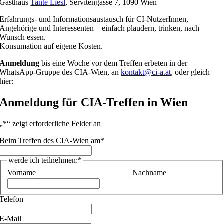
Gasthaus
Tante Liesl
, Servitengasse 7, 1090 Wien
Erfahrungs- und Informationsaustausch für CI-NutzerInnen,
Angehörige und Interessenten – einfach plaudern, trinken, nach
Wunsch essen.
Konsumation auf eigene Kosten.
Anmeldung
bis eine Woche vor dem Treffen erbeten in der
WhatsApp-Gruppe des CIA-Wien, an
kontakt@ci-a.at
, oder gleich
hier:
Anmeldung für CIA-Treffen in Wien
„
*
“ zeigt erforderliche Felder an
Beim Treffen des CIA-Wien am
*
werde ich teilnehmen:
*
Vorname
Nachname
Telefon
E-Mail