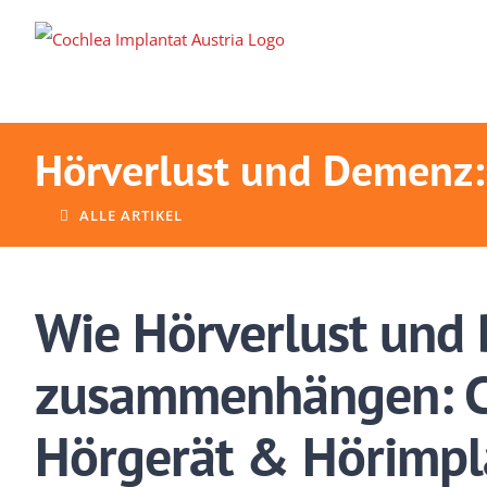
Zum
Inhalt
springen
Hörverlust und Demenz:
ALLE ARTIKEL
Wie Hörverlust und
zusammenhängen: C
Hörgerät &
Hörimpl