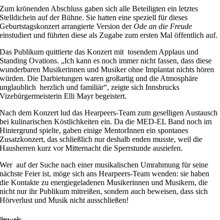
Zum krönenden Abschluss gaben sich alle Beteiligten ein letztes
Stelldichein auf der Bühne. Sie hatten eine speziell für dieses
Geburtstagskonzert arrangierte Version der
Ode an die Freude
einstudiert und führten diese als Zugabe zum ersten Mal öffentlich auf.
Das Publikum quittierte das Konzert mit tosendem Applaus und
Standing Ovations. „Ich kann es noch immer nicht fassen, dass diese
wunderbaren Musikerinnen und Musiker ohne Implantat nichts hören
würden. Die Darbietungen waren großartig und die Atmosphäre
unglaublich herzlich und familiär“, zeigte sich Innsbrucks
Vizebürgermeisterin Elli Mayr begeistert.
Nach dem Konzert lud das Hearpeers-Team zum geselligen Austausch
bei kulinarischen Köstlichkeiten ein. Da die MED-EL Band noch im
Hintergrund spielte, gaben einige MentorInnen ein spontanes
Zusatzkonzert, das schließlich nur deshalb enden musste, weil die
Hausherren kurz vor Mitternacht die Sperrstunde ausriefen.
Wer auf der Suche nach einer musikalischen Umrahmung für seine
nächste Feier ist, möge sich ans Hearpeers-Team wenden: sie haben
die Kontakte zu energiegeladenen Musikerinnen und Musikern, die
nicht nur ihr Publikum mitreißen, sondern auch beweisen, dass sich
Hörverlust und Musik nicht ausschließen!
inweis