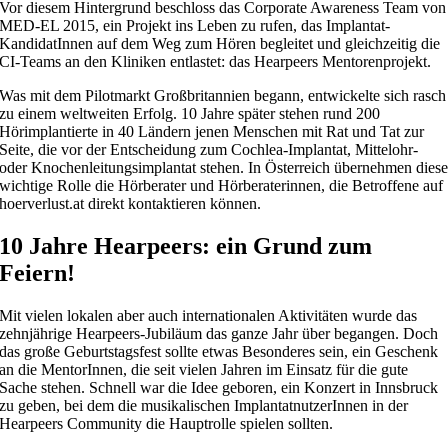
Vor diesem Hintergrund beschloss das Corporate Awareness Team von
MED-EL 2015, ein Projekt ins Leben zu rufen, das Implantat-
KandidatInnen auf dem Weg zum Hören begleitet und gleichzeitig die
CI-Teams an den Kliniken entlastet: das Hearpeers Mentorenprojekt.
Was mit dem Pilotmarkt Großbritannien begann, entwickelte sich rasch
zu einem weltweiten Erfolg. 10 Jahre später stehen rund 200
Hörimplantierte in 40 Ländern jenen Menschen mit Rat und Tat zur
Seite, die vor der Entscheidung zum Cochlea-Implantat, Mittelohr-
oder Knochenleitungsimplantat stehen. In Österreich übernehmen dies
wichtige Rolle die Hörberater und Hörberaterinnen, die Betroffene auf
hoerverlust.at direkt kontaktieren können.
10 Jahre Hearpeers: ein Grund zum
Feiern!
Mit vielen lokalen aber auch internationalen Aktivitäten wurde das
zehnjährige Hearpeers-Jubiläum das ganze Jahr über begangen. Doch
das große Geburtstagsfest sollte etwas Besonderes sein, ein Geschenk
an die MentorInnen, die seit vielen Jahren im Einsatz für die gute
Sache stehen. Schnell war die Idee geboren, ein Konzert in Innsbruck
zu geben, bei dem die musikalischen ImplantatnutzerInnen in der
Hearpeers Community die Hauptrolle spielen sollten.