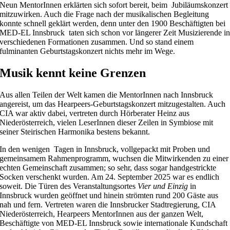
Neun MentorInnen erklärten sich sofort bereit, beim Jubiläumskonzert
mitzuwirken. Auch die Frage nach der musikalischen Begleitung
konnte schnell geklärt werden, denn unter den 1900 Beschäftigten bei
MED-EL Innsbruck taten sich schon vor längerer Zeit Musizierende i
verschiedenen Formationen zusammen. Und so stand einem
fulminanten Geburtstagskonzert nichts mehr im Wege.
Musik kennt keine Grenzen
Aus allen Teilen der Welt kamen die MentorInnen nach Innsbruck
angereist, um das Hearpeers-Geburtstagskonzert mitzugestalten. Auch
CIA war aktiv dabei, vertreten durch Hörberater Heinz aus
Niederösterreich, vielen LeserInnen dieser Zeilen in Symbiose mit
seiner Steirischen Harmonika bestens bekannt.
In den wenigen Tagen in Innsbruck, vollgepackt mit Proben und
gemeinsamem Rahmenprogramm, wuchsen die Mitwirkenden zu einer
echten Gemeinschaft zusammen; so sehr, dass sogar handgestrickte
Socken verschenkt wurden. Am 24. September 2025 war es endlich
soweit. Die Türen des Veranstaltungsortes
Vier und Einzig
in
Innsbruck wurden geöffnet und hinein strömten rund 200 Gäste aus
nah und fern. Vertreten waren die Innsbrucker Stadtregierung, CIA
Niederösterreich, Hearpeers MentorInnen aus der ganzen Welt,
Beschäftigte von MED-EL Innsbruck sowie internationale Kundschaft