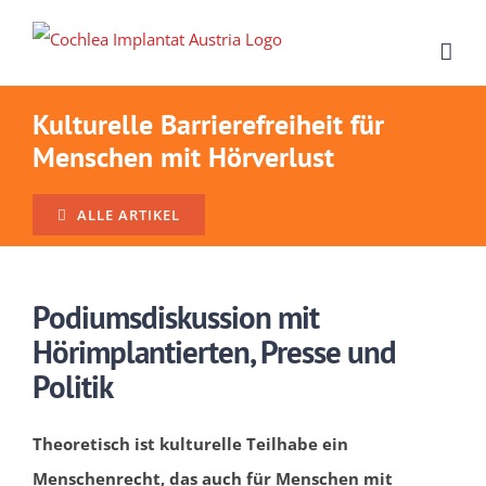
Zum
Inhalt
springen
Kulturelle Barrierefreiheit für
Menschen mit Hörverlust
ALLE ARTIKEL
Podiumsdiskussion mit
Hörimplantierten, Presse und
Politik
Theoretisch ist kulturelle Teilhabe ein
Menschenrecht, das auch für Menschen mit