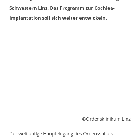
Schwestern Linz.
Das
Programm zur C
ochlea-
Implantat
ion
soll
sich
weiter
entwickeln
.
©Ordensklinikum Linz
Der weitläufige Haupteingang des Ordensspitals