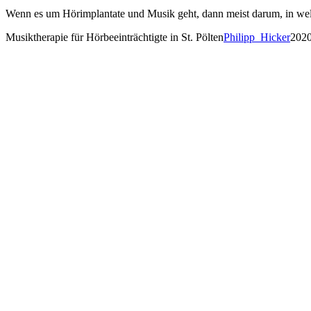
Wenn es um Hörimplantate und Musik geht, dann meist darum, in we
Musiktherapie für Hörbeeinträchtigte in St. Pölten
Philipp_Hicker
2020